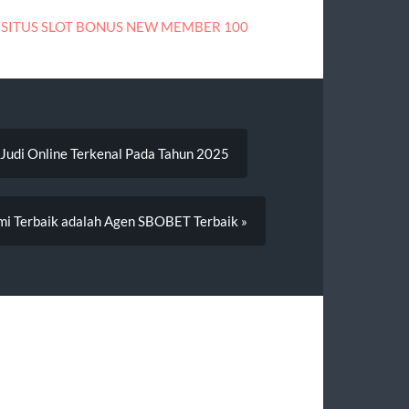
,
SITUS SLOT BONUS NEW MEMBER 100
 Judi Online Terkenal Pada Tahun 2025
smi Terbaik adalah Agen SBOBET Terbaik »