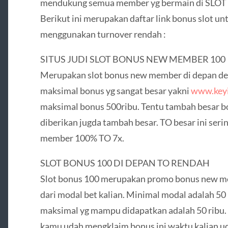
mendukung semua member yg bermain di S
Berikut ini merupakan daftar link bonus slot 
menggunakan turnover rendah :
SITUS JUDI SLOT BONUS NEW MEMBER 100
Merupakan slot bonus new member di depan den
maksimal bonus yg sangat besar yakni
www.keyi
maksimal bonus 500ribu. Tentu tambah besar b
diberikan jugda tambah besar. TO besar ini ser
member 100% TO 7x.
SLOT BONUS 100 DI DEPAN TO RENDAH
Slot bonus 100 merupakan promo bonus new mem
dari modal bet kalian. Minimal modal adalah 5
maksimal yg mampu didapatkan adalah 50 ribu. B
kamu udah mengklaim bonus ini waktu kalian ud