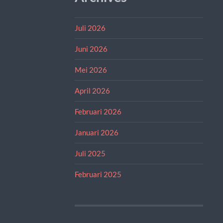
Juli 2026
Juni 2026
Mei 2026
April 2026
Februari 2026
Januari 2026
Juli 2025
Februari 2025