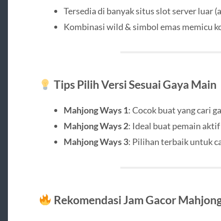
Tersedia di banyak situs slot server luar (
Kombinasi wild & simbol emas memicu k
Tips Pilih Versi Sesuai Gaya Main
Mahjong Ways 1
: Cocok buat yang cari g
Mahjong Ways 2
: Ideal buat pemain akti
Mahjong Ways 3
: Pilihan terbaik untuk c
Rekomendasi Jam Gacor Mahjong