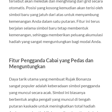
tersebut akan meledak dan menghilang dari grid secara
otomatis. Posisi yang kosong kemudian akan terisi oleh
simbol baru yang jatuh dari atas untuk menyambung
kemenangan Anda dalam satu putaran. Fitur ini terus
berjalan selama simbol baru tetap membentuk
kemenangan, sehingga memberikan peluang akumulasi
hadiah yang sangat menguntungkan bagi modal Anda.
Fitur Pengganda Cabai yang Pedas dan
Menguntungkan
Daya tarik utama yang membuat Rujak Bonanza
sangat populer adalah keberadaan simbol pengganda
yang muncul secara acak. Simbol ini biasanya
berbentuk angka pengali yang muncul di tengah
putaran kaskade untuk meningkatkan total hadiah