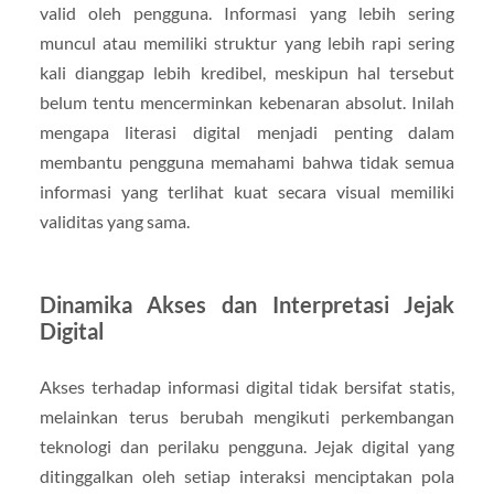
valid oleh pengguna. Informasi yang lebih sering
muncul atau memiliki struktur yang lebih rapi sering
kali dianggap lebih kredibel, meskipun hal tersebut
belum tentu mencerminkan kebenaran absolut. Inilah
mengapa literasi digital menjadi penting dalam
membantu pengguna memahami bahwa tidak semua
informasi yang terlihat kuat secara visual memiliki
validitas yang sama.
Dinamika Akses dan Interpretasi Jejak
Digital
Akses terhadap informasi digital tidak bersifat statis,
melainkan terus berubah mengikuti perkembangan
teknologi dan perilaku pengguna. Jejak digital yang
ditinggalkan oleh setiap interaksi menciptakan pola