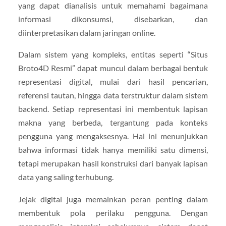
yang dapat dianalisis untuk memahami bagaimana
informasi dikonsumsi, disebarkan, dan
diinterpretasikan dalam jaringan online.
Dalam sistem yang kompleks, entitas seperti “Situs
Broto4D Resmi” dapat muncul dalam berbagai bentuk
representasi digital, mulai dari hasil pencarian,
referensi tautan, hingga data terstruktur dalam sistem
backend. Setiap representasi ini membentuk lapisan
makna yang berbeda, tergantung pada konteks
pengguna yang mengaksesnya. Hal ini menunjukkan
bahwa informasi tidak hanya memiliki satu dimensi,
tetapi merupakan hasil konstruksi dari banyak lapisan
data yang saling terhubung.
Jejak digital juga memainkan peran penting dalam
membentuk pola perilaku pengguna. Dengan