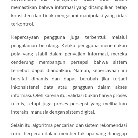
memastikan bahwa informasi yang ditampilkan tetap
konsisten dan tidak mengalami manipulasi yang tidak
terkontrol.
Kepercayaan pengguna juga terbentuk melalui
pengalaman berulang. Ketika pengguna menemukan
pola yang stabil dalam penyajian informasi, mereka
cenderung membangun persepsi bahwa sistem
tersebut dapat diandalkan. Namun, kepercayaan ini
bersifat dinamis dan dapat berubah jika terjadi
inkonsistensi data atau gangguan dalam akses
informasi. Oleh karena itu, validasi bukan hanya proses
teknis, tetapi juga proses persepsi yang melibatkan
interaksi manusia dengan sistem digital.
Selain itu, algoritma pencarian dan sistem rekomendasi
turut berperan dalam membentuk apa yang dianggap