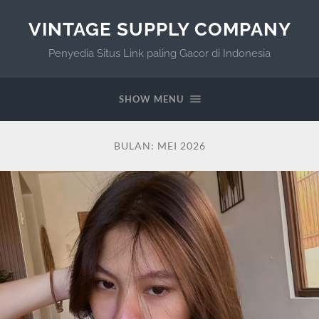
VINTAGE SUPPLY COMPANY
Penyedia Situs Link paling Gacor di Indonesia
SHOW MENU
BULAN:
MEI 2026