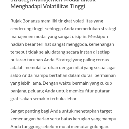
Menghadapi Volatilitas Tinggi
Rujak Bonanza memiliki tingkat volatilitas yang
cenderung tinggi, sehingga Anda memerlukan strategi
manajemen modal yang sangat disiplin. Meskipun
hadiah besar terlihat sangat menggoda, kemenangan
tersebut tidak selalu datang secara instan di setiap
putaran taruhan Anda. Strategi yang paling cerdas
adalah memulai taruhan dengan nilai yang sesuai agar
saldo Anda mampu bertahan dalam durasi permainan
yang lebih lama. Dengan waktu bermain yang cukup
panjang, peluang Anda untuk memicu fitur putaran
gratis akan semakin terbuka lebar.
Sangat penting bagi Anda untuk menetapkan target
kemenangan harian serta batas kerugian yang mampu
Anda tanggung sebelum mulai memutar gulungan.