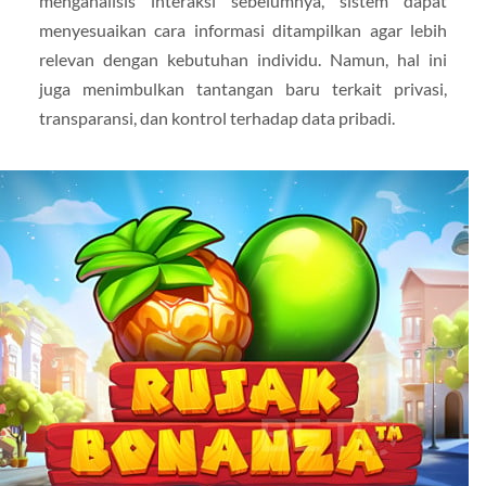
menganalisis interaksi sebelumnya, sistem dapat
menyesuaikan cara informasi ditampilkan agar lebih
relevan dengan kebutuhan individu. Namun, hal ini
juga menimbulkan tantangan baru terkait privasi,
transparansi, dan kontrol terhadap data pribadi.