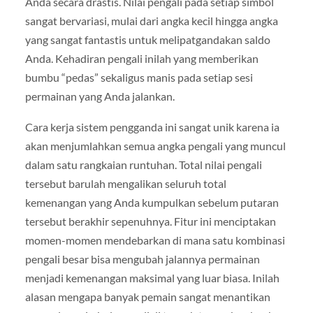
Anda secara drastis. Nilai pengali pada setiap simbol
sangat bervariasi, mulai dari angka kecil hingga angka
yang sangat fantastis untuk melipatgandakan saldo
Anda. Kehadiran pengali inilah yang memberikan
bumbu “pedas” sekaligus manis pada setiap sesi
permainan yang Anda jalankan.
Cara kerja sistem pengganda ini sangat unik karena ia
akan menjumlahkan semua angka pengali yang muncul
dalam satu rangkaian runtuhan. Total nilai pengali
tersebut barulah mengalikan seluruh total
kemenangan yang Anda kumpulkan sebelum putaran
tersebut berakhir sepenuhnya. Fitur ini menciptakan
momen-momen mendebarkan di mana satu kombinasi
pengali besar bisa mengubah jalannya permainan
menjadi kemenangan maksimal yang luar biasa. Inilah
alasan mengapa banyak pemain sangat menantikan