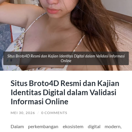
Situs Broto4D Resmi dan Kajian Identitas Digital dalam Validasi Informasi
Online
Situs Broto4D Resmi dan Kajian
Identitas Digital dalam Validasi
Informasi Online
MEI 30, 2026
/
0 COMMENTS
Dalam perkembangan ekosistem digital modern,