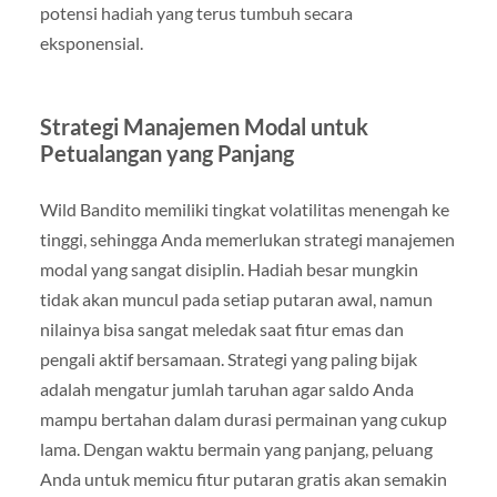
potensi hadiah yang terus tumbuh secara
eksponensial.
Strategi Manajemen Modal untuk
Petualangan yang Panjang
Wild Bandito memiliki tingkat volatilitas menengah ke
tinggi, sehingga Anda memerlukan strategi manajemen
modal yang sangat disiplin. Hadiah besar mungkin
tidak akan muncul pada setiap putaran awal, namun
nilainya bisa sangat meledak saat fitur emas dan
pengali aktif bersamaan. Strategi yang paling bijak
adalah mengatur jumlah taruhan agar saldo Anda
mampu bertahan dalam durasi permainan yang cukup
lama. Dengan waktu bermain yang panjang, peluang
Anda untuk memicu fitur putaran gratis akan semakin