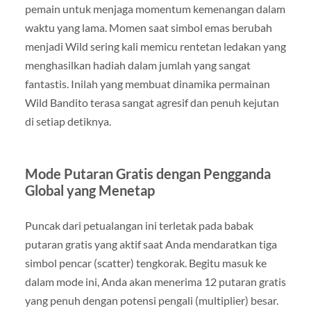
pemain untuk menjaga momentum kemenangan dalam
waktu yang lama. Momen saat simbol emas berubah
menjadi Wild sering kali memicu rentetan ledakan yang
menghasilkan hadiah dalam jumlah yang sangat
fantastis. Inilah yang membuat dinamika permainan
Wild Bandito terasa sangat agresif dan penuh kejutan
di setiap detiknya.
Mode Putaran Gratis dengan Pengganda
Global yang Menetap
Puncak dari petualangan ini terletak pada babak
putaran gratis yang aktif saat Anda mendaratkan tiga
simbol pencar (scatter) tengkorak. Begitu masuk ke
dalam mode ini, Anda akan menerima 12 putaran gratis
yang penuh dengan potensi pengali (multiplier) besar.