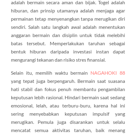
adalah bermain secara aman dan bijak. Togel adalah
hiburan, dan prinsip utamanya adalah menjaga agar
permainan tetap menyenangkan tanpa merugikan diri
sendiri. Salah satu langkah awal adalah menentukan
anggaran bermain dan disiplin untuk tidak melebihi
batas tersebut. Memperlakukan taruhan sebagai
bentuk hiburan daripada investasi instan dapat
mengurangi tekanan dan risiko stres finansial.
Selain itu, memilih waktu bermain
NAGAHOKI 88
yang tepat juga berpengaruh. Bermain saat suasana
hati stabil dan fokus penuh membantu pengambilan
keputusan lebih rasional. Hindari bermain saat sedang
emosional, lelah, atau terburu-buru, karena hal ini
sering menyebabkan keputusan impulsif yang
merugikan. Pemula juga disarankan untuk selalu
mencatat semua aktivitas taruhan, baik menang