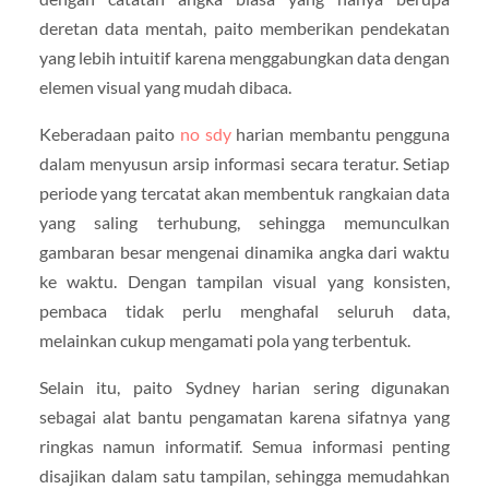
deretan data mentah, paito memberikan pendekatan
yang lebih intuitif karena menggabungkan data dengan
elemen visual yang mudah dibaca.
Keberadaan paito
no sdy
harian membantu pengguna
dalam menyusun arsip informasi secara teratur. Setiap
periode yang tercatat akan membentuk rangkaian data
yang saling terhubung, sehingga memunculkan
gambaran besar mengenai dinamika angka dari waktu
ke waktu. Dengan tampilan visual yang konsisten,
pembaca tidak perlu menghafal seluruh data,
melainkan cukup mengamati pola yang terbentuk.
Selain itu, paito Sydney harian sering digunakan
sebagai alat bantu pengamatan karena sifatnya yang
ringkas namun informatif. Semua informasi penting
disajikan dalam satu tampilan, sehingga memudahkan