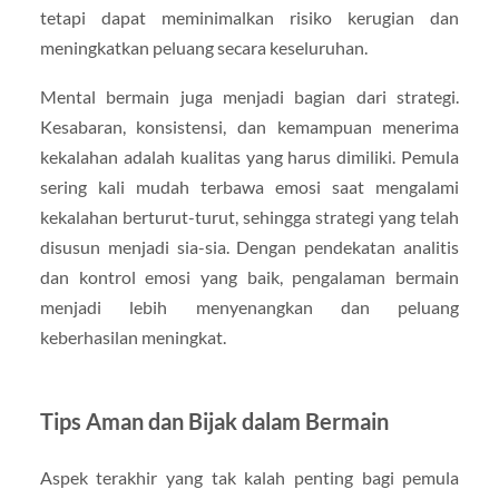
tetapi dapat meminimalkan risiko kerugian dan
meningkatkan peluang secara keseluruhan.
Mental bermain juga menjadi bagian dari strategi.
Kesabaran, konsistensi, dan kemampuan menerima
kekalahan adalah kualitas yang harus dimiliki. Pemula
sering kali mudah terbawa emosi saat mengalami
kekalahan berturut-turut, sehingga strategi yang telah
disusun menjadi sia-sia. Dengan pendekatan analitis
dan kontrol emosi yang baik, pengalaman bermain
menjadi lebih menyenangkan dan peluang
keberhasilan meningkat.
Tips Aman dan Bijak dalam Bermain
Aspek terakhir yang tak kalah penting bagi pemula