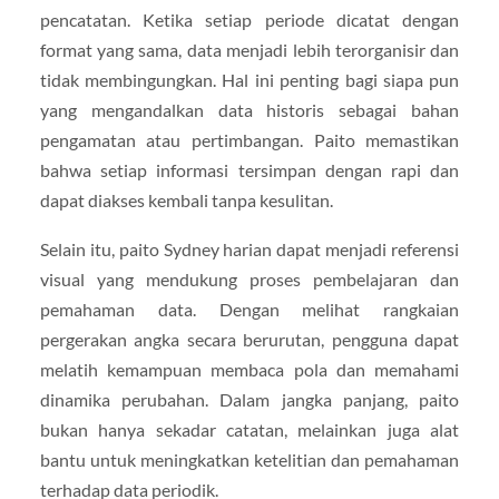
pencatatan. Ketika setiap periode dicatat dengan
format yang sama, data menjadi lebih terorganisir dan
tidak membingungkan. Hal ini penting bagi siapa pun
yang mengandalkan data historis sebagai bahan
pengamatan atau pertimbangan. Paito memastikan
bahwa setiap informasi tersimpan dengan rapi dan
dapat diakses kembali tanpa kesulitan.
Selain itu, paito Sydney harian dapat menjadi referensi
visual yang mendukung proses pembelajaran dan
pemahaman data. Dengan melihat rangkaian
pergerakan angka secara berurutan, pengguna dapat
melatih kemampuan membaca pola dan memahami
dinamika perubahan. Dalam jangka panjang, paito
bukan hanya sekadar catatan, melainkan juga alat
bantu untuk meningkatkan ketelitian dan pemahaman
terhadap data periodik.