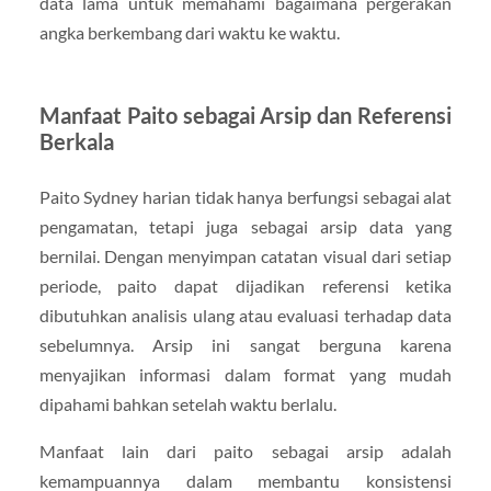
data lama untuk memahami bagaimana pergerakan
angka berkembang dari waktu ke waktu.
Manfaat Paito sebagai Arsip dan Referensi
Berkala
Paito Sydney harian tidak hanya berfungsi sebagai alat
pengamatan, tetapi juga sebagai arsip data yang
bernilai. Dengan menyimpan catatan visual dari setiap
periode, paito dapat dijadikan referensi ketika
dibutuhkan analisis ulang atau evaluasi terhadap data
sebelumnya. Arsip ini sangat berguna karena
menyajikan informasi dalam format yang mudah
dipahami bahkan setelah waktu berlalu.
Manfaat lain dari paito sebagai arsip adalah
kemampuannya dalam membantu konsistensi