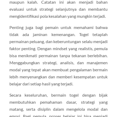
maupun kalah. Catatan ini akan menjadi bahan
evaluasi untuk strategi selanjutnya dan membantu
mengidentifikasi pola kesalahan yang mungkin terjadi.
Penting juga bagi pemain untuk memahami bahwa
tidak ada jaminan kemenangan. Togel tetaplah
permainan peluang, dan keberuntungan selalu menjadi
faktor penting. Dengan mindset yang realistis, pemula
bisa menikmati permainan tanpa tekanan berlebihan.
Menggabungkan strategi, analisis, dan manajemen
modal yang tepat akan membuat pengalaman bermain
lebih menyenangkan dan memberi kesempatan untuk
belajar dari setiap hasil yang terjadi.
Secara keseluruhan, bermain togel dengan bijak
membutuhkan pemahaman dasar, strategi yang
matang, serta disiplin dalam mengelola modal dan
emosi. Bagi pemula, proses belajar ini bisa menjadi