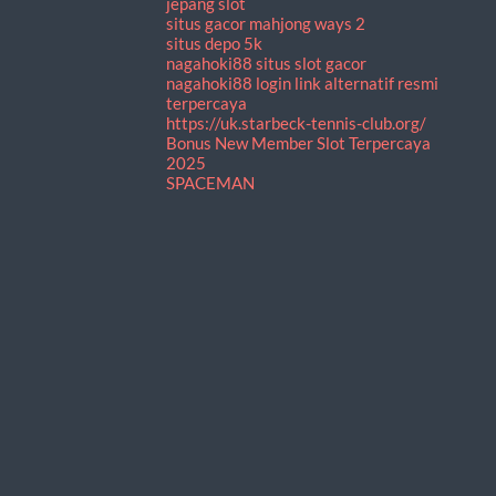
jepang slot
situs gacor mahjong ways 2
situs depo 5k
nagahoki88 situs slot gacor
nagahoki88 login link alternatif resmi
terpercaya
https://uk.starbeck-tennis-club.org/
Bonus New Member Slot Terpercaya
2025
SPACEMAN