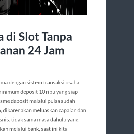
 di Slot Tanpa
yanan 24 Jam
sama dengan sistem transaksi usaha
inimum deposit 10 ribu yang siap
isme deposit melalui pulsa sudah
ia, dikarenakan meluaskan capaian dan
nis. tidak sama masa dahulu yang
 melalui bank, saat ini kita