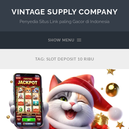
VINTAGE SUPPLY COMPANY
Penyedia Situs Link paling Gacor di Indonesia
SHOW MENU
TAG:
SLOT DEPOSIT 10 RIBU