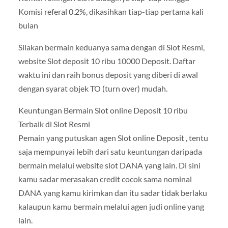
Komisi referal 0.2%, dikasihkan tiap-tiap pertama kali
bulan
Silakan bermain keduanya sama dengan di Slot Resmi,
website Slot deposit 10 ribu 10000 Deposit. Daftar
waktu ini dan raih bonus deposit yang diberi di awal
dengan syarat objek TO (turn over) mudah.
Keuntungan Bermain Slot online Deposit 10 ribu
Terbaik di Slot Resmi
Pemain yang putuskan agen Slot online Deposit , tentu
saja mempunyai lebih dari satu keuntungan daripada
bermain melalui website slot DANA yang lain. Di sini
kamu sadar merasakan credit cocok sama nominal
DANA yang kamu kirimkan dan itu sadar tidak berlaku
kalaupun kamu bermain melalui agen judi online yang
lain.