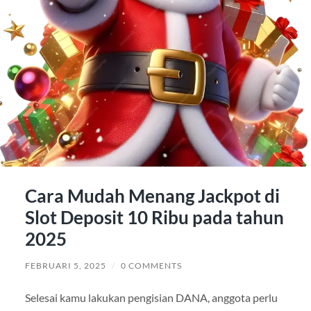
Cara Mudah Menang Jackpot di
Slot Deposit 10 Ribu pada tahun
2025
FEBRUARI 5, 2025
/
0 COMMENTS
Selesai kamu lakukan pengisian DANA, anggota perlu