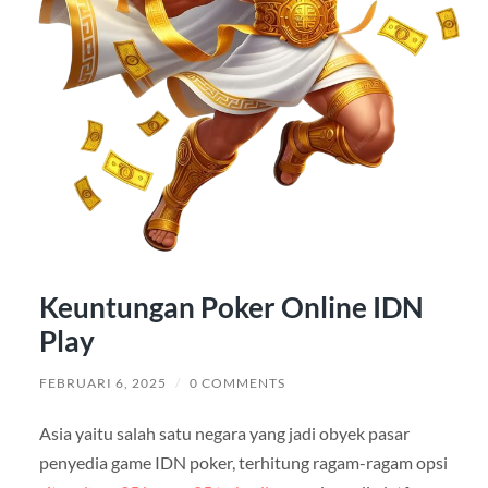
Keuntungan Poker Online IDN
Play
FEBRUARI 6, 2025
/
0 COMMENTS
Asia yaitu salah satu negara yang jadi obyek pasar
penyedia game IDN poker, terhitung ragam-ragam opsi