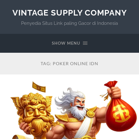
VINTAGE SUPPLY COMPANY
Penyedia Situs Link paling Gacor di Indonesia
SHOW MENU
TAG:
POKER ONLINE IDN