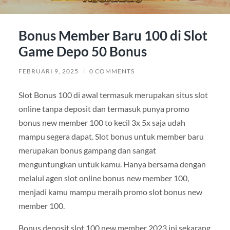
Bonus Member Baru 100 di Slot
Game Depo 50 Bonus
FEBRUARI 9, 2025
/
0 COMMENTS
Slot Bonus 100 di awal termasuk merupakan situs slot
online tanpa deposit dan termasuk punya promo
bonus new member 100 to kecil 3x 5x saja udah
mampu segera dapat. Slot bonus untuk member baru
merupakan bonus gampang dan sangat
menguntungkan untuk kamu. Hanya bersama dengan
melalui agen slot online bonus new member 100,
menjadi kamu mampu meraih promo slot bonus new
member 100.
Bonus deposit slot 100 new member 2023 ini sekarang